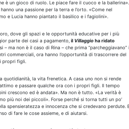
he è un gioco di ruolo. Le piace fare il cuoco e la ballerina»
o hanno una passione per la terra e l’orto. «Come nel
 e Lucia hanno piantato il basilico e i fagiolini».
coro, dove gli spazi e le opportunità educative per i più
gior parte dei casi a pagamento,
il
Villaggio
ha ridato
essi – ma non è il caso di Rina – che prima “parcheggiavano” 
ntri commerciali, ora hanno l’opportunità di trascorrere del
propri figli.
la quotidianità, la vita frenetica. A casa uno non si rende
timo e passare qualche ora con i propri figli. Il tempo
ni crescono ed è andata». Ma non è tutto. «La verità è
mo più noi dei piccoli». Forse perché si torna tutti un po’
uella spensieratezza e innocenza che si credevano perdute. 
nso di fare le cose assieme, e di aiutarsi.