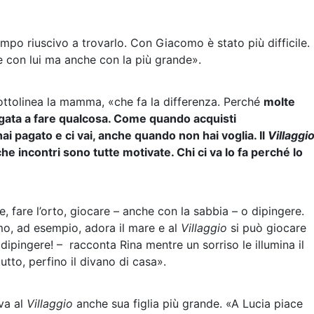
empo riuscivo a trovarlo. Con Giacomo è stato più difficile.
e con lui ma anche con la più grande».
ttolinea la mamma, «che fa la differenza. Perché
molte
igata a fare qualcosa. Come quando acquisti
ai pagato e ci vai, anche quando non hai voglia. Il
Villaggi
che incontri sono tutte motivate. Chi ci va lo fa perché lo
, fare l’orto, giocare – anche con la sabbia – o dipingere.
o, ad esempio, adora il mare e al
Villaggio
si può giocare
dipingere! –
racconta Rina mentre un sorriso le illumina il
tutto, perfino il divano di casa».
va al
Villaggio
anche sua figlia più grande. «A Lucia piace