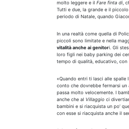
molto leggere e il
Fare finta di
, c
Tutti e due, la grande e il piccol
periodo di Natale, quando Giacomo
In una realtà come quella di Poli
piccoli sono limitate e nella mag
vitalità anche ai genitor
i. Gli st
loro figli nei baby parking dei ce
tempo di qualità, educativo, con i 
«Quando entri ti lasci alle spalle 
conto che dovrebbe fermarsi un at
passa molto velocemente. I bambi
anche che al
Villaggio
ci divertia
bambini e si riacquista un po’ q
con esse si riacquista anche il se