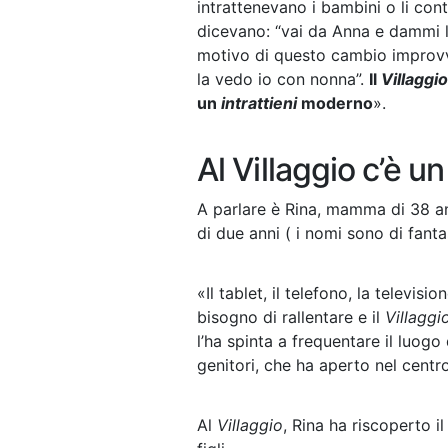
intrattenevano i bambini o li contr
dicevano: “vai da Anna e dammi l’i
motivo di questo cambio improvvi
la vedo io con nonna”.
Il
Villaggi
un
intrattieni
moderno
».
Al Villaggio c’è u
A parlare è Rina, mamma di 38 a
di due anni ( i nomi sono di fanta
«Il tablet, il telefono, la televis
bisogno di rallentare e il
Villaggi
l’ha spinta a frequentare il luogo
genitori, che ha aperto nel cent
Al
Villaggio
, Rina ha riscoperto i