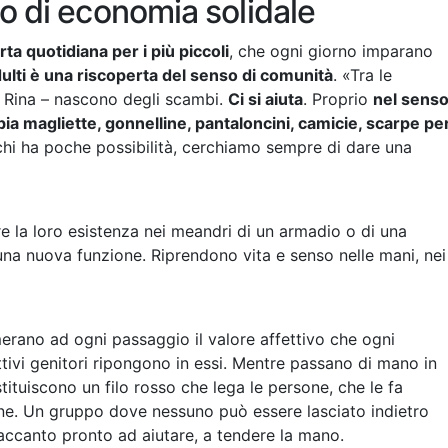
so di economia solidale
rta quotidiana per i più piccoli
, che ogni giorno imparano
dulti è una riscoperta del senso di comunità
. «Tra le
 Rina – nascono degli scambi.
Ci si aiuta
. Proprio
nel sens
bia magliette, gonnelline, pantaloncini, camicie, scarpe pe
 chi ha poche possibilità, cerchiamo sempre di dare una
e la loro esistenza nei meandri di un armadio o di una
una nuova funzione. Riprendono vita e senso nelle mani, nei
merano ad ogni passaggio il valore affettivo che ogni
tivi genitori ripongono in essi. Mentre passano di mano in
ituiscono un filo rosso che lega le persone, che le fa
ne. Un gruppo dove nessuno può essere lasciato indietro
accanto pronto ad aiutare, a tendere la mano.