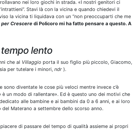
ollavano nei loro giochi in strada. «I nostri genitori ci
ntrattieni”. Stavi là con la vicina e quando chiedevi il
so la vicina ti liquidava con un “non preoccuparti che me
o per Crescere
di Policoro mi ha fatto pensare a questo. A
n
tempo lento
nni che al
Villaggio
porta il suo figlio più piccolo, Giacomo,
sia per tutelare i minori,
ndr
).
ione sono diventate le cose più veloci mentre invece c’è
o
è un modo di rallentare». Ed è questo uno dei motivi che
 dedicato alle bambine e ai bambini da 0 a 6 anni, e ai loro
ro del Materano a settembre dello scorso anno.
l piacere di passare del tempo di qualità assieme ai propri