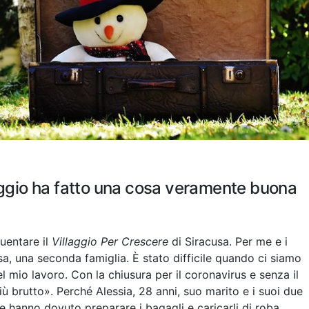
laggio ha fatto una cosa veramente buona
quentare il
Villaggio Per Crescere
di Siracusa. Per me e i
sa, una seconda famiglia. È stato difficile quando ci siamo
el mio lavoro. Con la chiusura per il coronavirus e senza il
iù brutto». Perché Alessia, 28 anni, suo marito e i suoi due
e hanno dovuto preparare i bagagli e caricarli di roba