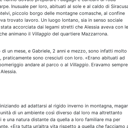
rpe. Inusuale per loro, abituati al sole e al caldo di Siracus
ntelvi, piccolo borgo delle montagne comasche, al confine
va trovato lavoro. Un luogo lontano, sia in senso sociale
stata accorciata dai legami stretti che Alessia aveva con l
e che animano il
Villaggio
del quartiere Mazzarrona.
no di un mese, e Gabriele, 2 anni e mezzo, sono infatti molto
o,
praticamente sono cresciuti con loro. «Erano abituati ad
i pomeriggio andare al parco o al
Villaggio
. Eravamo sempre
Alessia.
 iniziando ad adattarsi al rigido inverno in montagna, magar
tunità di un ambiente così diverso dal loro ma altrettanto
i e una natura distante da quella a loro familiare ma per
nte. «Era tutta un’altra vita rispetto a quella che facciamo 