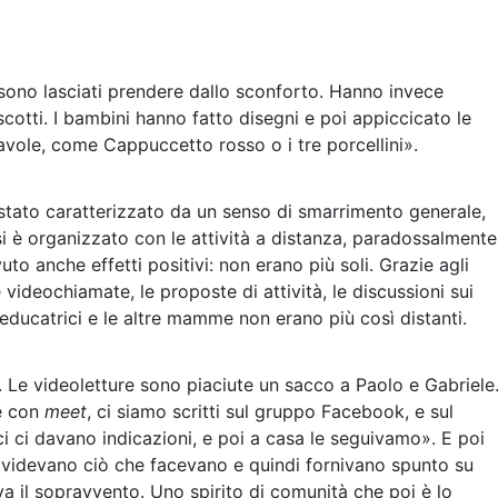
 sono lasciati prendere dallo sconforto. Hanno invece
scotti. I bambini hanno fatto disegni e poi appiccicato le
avole, come Cappuccetto rosso o i tre porcellini».
 stato caratterizzato da un senso di smarrimento generale,
si è organizzato con le attività a distanza, paradossalmente
uto anche effetti positivi: non erano più soli. Grazie agli
e videochiamate, le proposte di attività, le discussioni sui
ucatrici e le altre mamme non erano più così distanti.
. Le videoletture sono piaciute un sacco a Paolo e Gabriele
e con
meet
, ci siamo scritti sul gruppo Facebook, e sul
i ci davano indicazioni, e poi a casa le seguivamo». E poi
ividevano ciò che facevano e quindi fornivano spunto su
a il sopravvento. Uno spirito di comunità che poi è lo