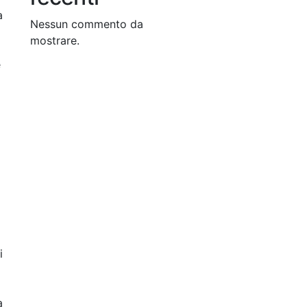
a
Nessun commento da
mostrare.
e
i
a