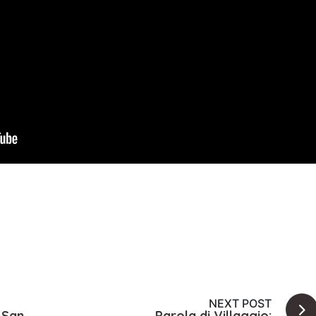
NEXT POST
_San
Parola di Villaggio: