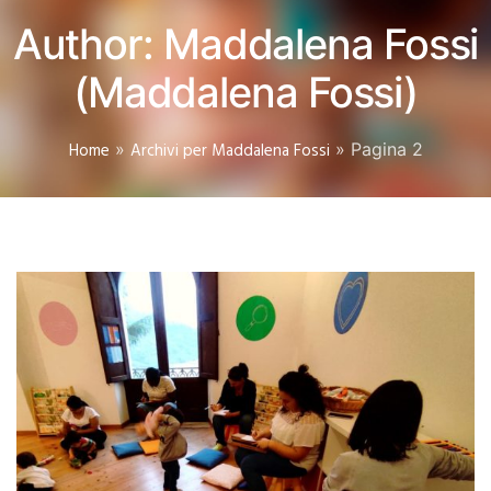
Author:
Maddalena Fossi
(Maddalena Fossi)
Home
»
Archivi per Maddalena Fossi
»
Pagina 2