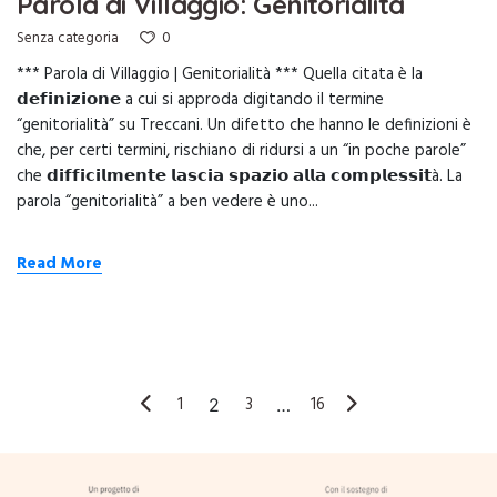
Parola di Villaggio: Genitorialità
0
Senza categoria
*** Parola di Villaggio | Genitorialità *** Quella citata è la
𝗱𝗲𝗳𝗶𝗻𝗶𝘇𝗶𝗼𝗻𝗲 a cui si approda digitando il termine
“genitorialità” su Treccani. Un difetto che hanno le definizioni è
che, per certi termini, rischiano di ridursi a un “in poche parole”
che 𝗱𝗶𝗳𝗳𝗶𝗰𝗶𝗹𝗺𝗲𝗻𝘁𝗲 𝗹𝗮𝘀𝗰𝗶𝗮 𝘀𝗽𝗮𝘇𝗶𝗼 𝗮𝗹𝗹𝗮 𝗰𝗼𝗺𝗽𝗹𝗲𝘀𝘀𝗶𝘁à. La
parola “genitorialità” a ben vedere è uno...
Read More
1
3
16
2
…