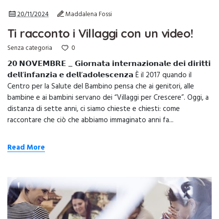
20/11/2024
Maddalena Fossi
Ti racconto i Villaggi con un video!
0
Senza categoria
𝟮𝟬 𝗡𝗢𝗩𝗘𝗠𝗕𝗥𝗘 _ 𝗚𝗶𝗼𝗿𝗻𝗮𝘁𝗮 𝗶𝗻𝘁𝗲𝗿𝗻𝗮𝘇𝗶𝗼𝗻𝗮𝗹𝗲 𝗱𝗲𝗶 𝗱𝗶𝗿𝗶𝘁𝘁𝗶
𝗱𝗲𝗹𝗹’𝗶𝗻𝗳𝗮𝗻𝘇𝗶𝗮 𝗲 𝗱𝗲𝗹𝗹’𝗮𝗱𝗼𝗹𝗲𝘀𝗰𝗲𝗻𝘇𝗮 È il 2017 quando il
Centro per la Salute del Bambino pensa che ai genitori, alle
bambine e ai bambini servano dei “Villaggi per Crescere”. Oggi, a
distanza di sette anni, ci siamo chieste e chiesti: come
raccontare che ciò che abbiamo immaginato anni fa...
Read More